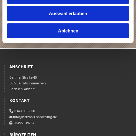
Auswahl erlauben
Ablehnen
ANSCHRIFT
Berliner Straße 45
06773 Gräfenhainichen
Sachsen-Anhalt
KONTAKT
034953 39688

info@holzbau-sanierung.de

034953 39734

BÜROZEITEN