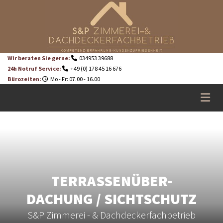
Zum Inhalt springen
Wir beraten Sie gerne:
034953 39688

24h Notruf Service:
+49 (0) 178 45 16 676

Bürozeiten:
Mo - Fr: 07.00 - 16.00

TERRASSENÜBER-
DACHUNG / SICHTSCHUTZ
S&P Zimmerei - & Dachdeckerfachbetrieb